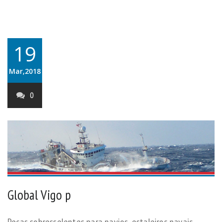
19
Mar,2018
0
Global Vigo p